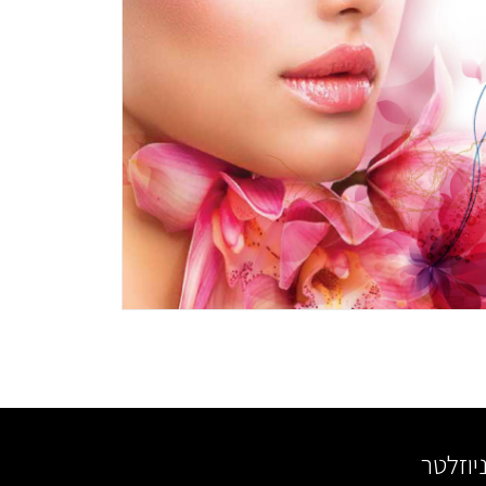
וזלטר