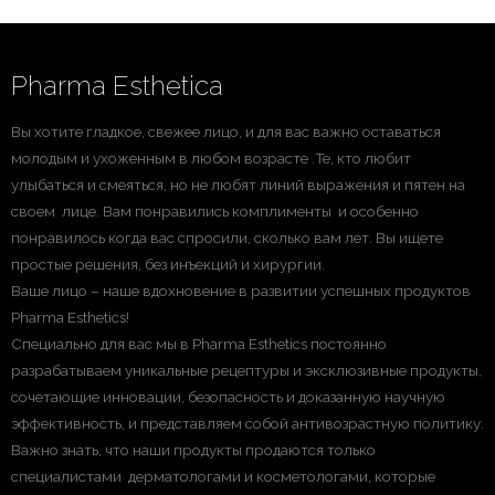
Pharma Esthetica
Вы хотите гладкое, свежее лицо, и для вас важно оставаться
молодым и ухоженным в любом возрасте .Те, кто любит
улыбаться и смеяться, но не любят линий выражения и пятен на
своем лице. Вам понравились комплименты и особенно
понравилось когда вас спросили, сколько вам лет. Вы ищете
простые решения, без инъекций и хирургии.
Ваше лицо – наше вдохновение в развитии успешных продуктов
Pharma Esthetics!
Специально для вас мы в Pharma Esthetics постоянно
разрабатываем уникальные рецептуры и эксклюзивные продукты,
сочетающие инновации, безопасность и доказанную научную
эффективность, и представляем собой антивозрастную политику.
Важно знать, что наши продукты продаются только
специалистами дерматологами и косметологами, которые