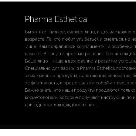
Pharma Esthetica
Вы хотите гладкое, свежее лицо, и для вас важно
возрасте .Те, кто любит улыбаться и смеяться, но 
лице. Вам понравились комплименты и особенно по
вам лет. Вы ищете простые решения, без инъекций 
Ваше лицо – наше вдохновение в развитии успешных
Специально для вас мы в Pharma Esthetics постоя
эксклюзивные продукты, сочетающие инновации, б
эффективность, и представляем собой антивозраст
Важно знать, что наши продукты продаются тольк
косметологами, которые получают инструкции по и
пригодности для каждого из них …