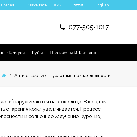
Галерея
Свяжитесь С Нами
עברית
English
077-505-1017
ные Батареи
Рубы
Протоколы И Брифинг
Анти старение - туалетные принадлежности
ала обнаруживаются на коже лица. В каждом
ть старения кожи увеличивается. Процесс
опасности и солнечное излучение, курение,