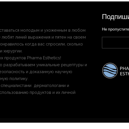
Подпиши
Не пропустит
 оставаться молодым и ухоженным в любом
не любят линий выражения и пятен на своем
нравилось когда вас спросили, сколько
и хирургии.
 продуктов Pharma Esthetics!
нно разрабатываем уникальные рецептуры и
езопасность и доказанную научную
ную политику.
о специалистами дерматологами и
спользованию продуктов и их личной
© Copyright 2018. All Rights Reserved.