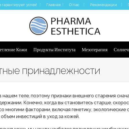
 гарантируют успех!
Главная
О Нас
Рекомендации
|
етление Кожи
Продукты Института
Мезотерапия
Солнеч
етные принадлежности
в нашем теле, поэтому признаки внешнего старения снач
ержании. Конечно, когда вы становитесь старше, скорос
со многими факторами, включая генетику, экологические 
 объем инвестиций в уход за кожей.