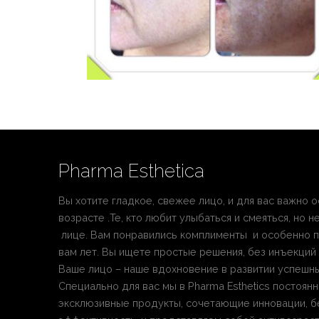
Pharma Esthetica
Вы хотите гладкое, свежее лицо, и для вас важно
возрасте .Те, кто любит улыбаться и смеяться, но 
лице. Вам понравились комплименты и особенно по
вам лет. Вы ищете простые решения, без инъекций 
Ваше лицо – наше вдохновение в развитии успешных
Специально для вас мы в Pharma Esthetics постоя
эксклюзивные продукты, сочетающие инновации, б