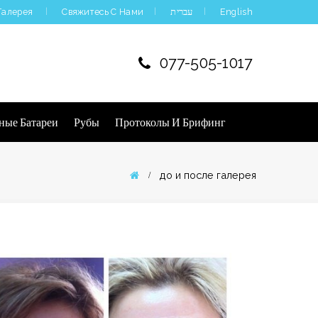
Галерея
Свяжитесь С Нами
עברית
English
077-505-1017
ные Батареи
Рубы
Протоколы И Брифинг
до и после галерея