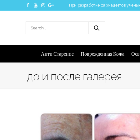
При разработке фармацевтов ученые
Анти Старение
Поврежденная Кожа
Осв
до и после галерея