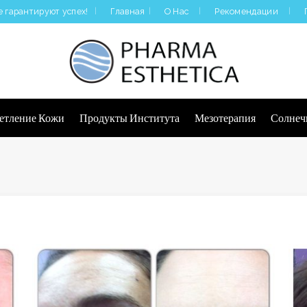
 гарантируют успех!
Главная
О Нас
Рекомендации
|
етление Кожи
Продукты Института
Мезотерапия
Солнеч